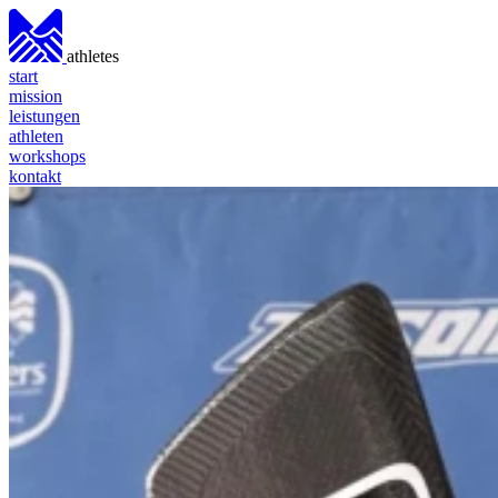
athletes
start
mission
leistungen
athleten
workshops
kontakt